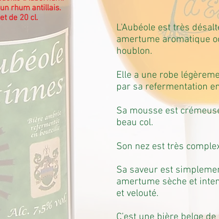
 un rhum antillais.
t de 20 cl.
L'Aubéole est très désal
amertume aromatique oc
houblon.
Elle a une robe légèrem
par sa refermentation en
Sa mousse est crémeuse
beau col.
Son nez est très comple
Sa saveur est simplemen
amertume sèche et inte
et velouté.
C’est une bière belge de