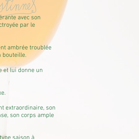
térante avec son
troyée par le
ent ambrée troublée
 bouteille.
 et lui donne un
xe.
t extraordinaire, son
nse, son corps ample
 type saison à